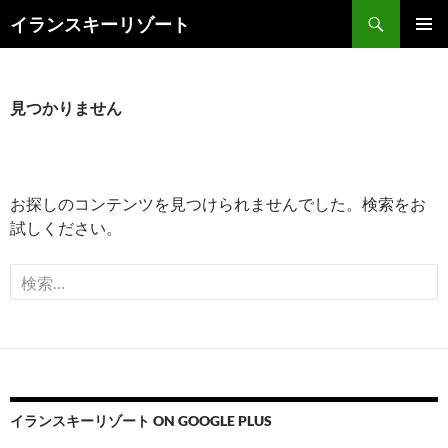
検
イランスキーリゾート
索
コ
メインメ
ン
ニュー
テ
ン
見つかりません
ツ
へ
ス
キ
お探しのコンテンツを見つけられませんでした。検索をお
ッ
試しください。
プ
検
索:
イランスキーリゾート ON GOOGLE PLUS